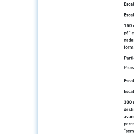
Escal
Escal
150 
pé” 
nada
form
Part
Prov
Escal
Escal
300 
dest
avan
perc
“sem