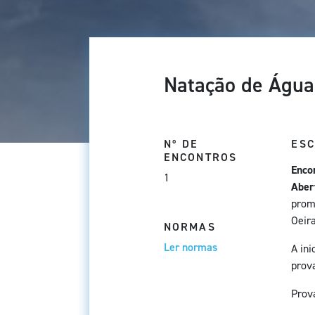
Natação de Água
Nº DE
ES
ENCONTROS
Enco
1
Aber
prom
Oeir
NORMAS
Ler normas
A in
prov
Prov