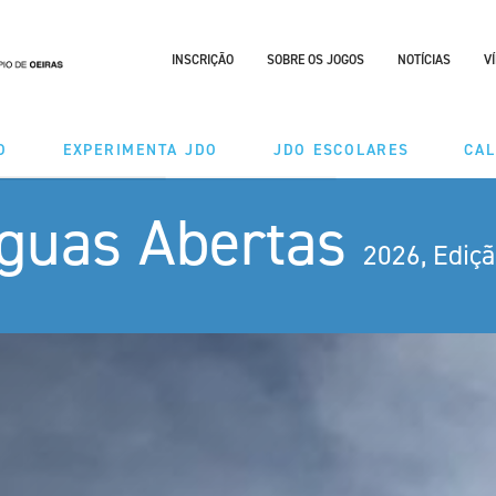
INSCRIÇÃO
SOBRE OS JOGOS
NOTÍCIAS
V
O
EXPERIMENTA JDO
JDO ESCOLARES
CA
Águas Abertas
DES
MODALIDADES
2026, Ediçã
ÃO TAÇA
CALENDÁRIO
RIO