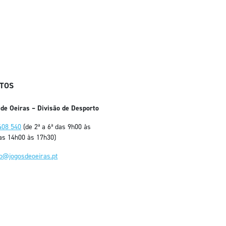
TOS
 de Oeiras – Divisão de Desporto
408 540
(de 2ª a 6ª das 9h00 às
as 14h00 às 17h30)
fo@jogosdeoeiras.pt