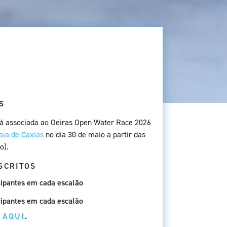
S
stá associada ao Oeiras Open Water Race 2026
aia de Caxias
no dia 30 de maio a partir das
o).
NSCRITOS
cipantes em cada escalão
cipantes em cada escalão
E
AQUI
.