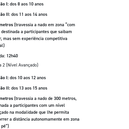
ão I:
dos 8 aos 10 anos
ão II:
dos 11 aos 14 anos
metros
(travessia a nado em zona “com
e destinada a participantes que saibam
r, mas sem experiência competitiva
al)
ida: 12h40
a 2 (Nível Avançado)
ão I:
dos 10 aos 12 anos
ão II:
dos 13 aos 15 anos
metros
(travessia a nado de 300 metros,
inada a participantes com um nível
çado na modalidade que lhe permita
orrer a distância autonomamente em zona
 pé”)