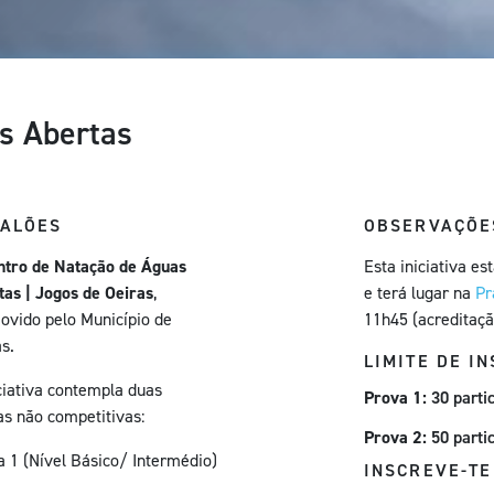
s Abertas
CALÕES
OBSERVAÇÕE
ntro de Natação de Águas
Esta iniciativa e
tas | Jogos de Oeiras
,
e terá lugar na
Pr
ovido pelo Município de
11h45 (acreditaçã
as.
LIMITE DE I
iciativa contempla duas
Prova 1:
30 parti
as não competitivas:
Prova 2:
50 parti
a 1 (Nível Básico/ Intermédio)
INSCREVE-T