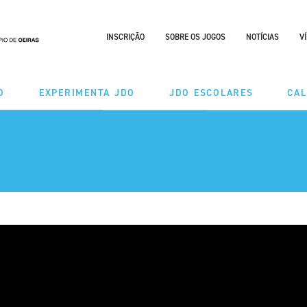
INSCRIÇÃO
SOBRE OS JOGOS
NOTÍCIAS
V
O
EXPERIMENTA JDO
JDO ESCOLARES
CA
DES
MODALIDADES
ÃO TAÇA
CALENDÁRIO
RIO