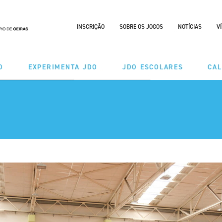
INSCRIÇÃO
SOBRE OS JOGOS
NOTÍCIAS
V
O
EXPERIMENTA JDO
JDO ESCOLARES
CA
DES
MODALIDADES
ÃO TAÇA
CALENDÁRIO
RIO