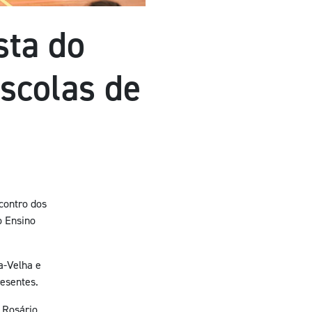
sta do
scolas de
contro dos
o Ensino
a-Velha e
resentes.
 Rosário