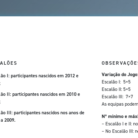
CALÕES
OBSERVAÇÕE
Variação do Jogo
lão I: participantes nascidos em 2012 e
Escalão I: 5×5
;
Escalão II: 5×5
ão II: participantes nascidos em 2010 e
Escalão III: 7×7
;
As equipas podem 
ão III: participantes nascidos nos anos de
Nº minimo e máx
 a 2009.
– Escalão I e II: 
– No Escalão III: