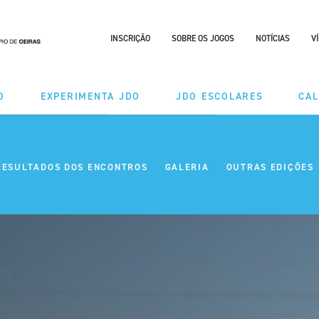
INSCRIÇÃO
SOBRE OS JOGOS
NOTÍCIAS
V
O
EXPERIMENTA JDO
JDO ESCOLARES
CA
DES
MODALIDADES
RESULTADOS DOS ENCONTROS
GALERIA
OUTRAS EDIÇÕES
ÃO TAÇA
CALENDÁRIO
RIO