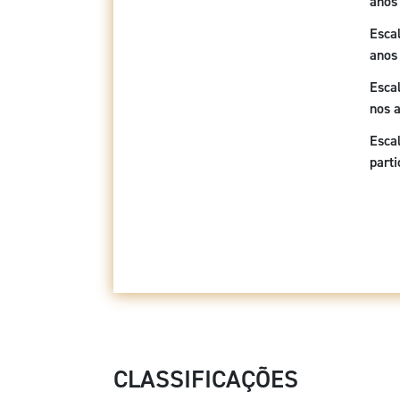
anos
Escal
anos
Escal
nos 
Escal
part
CLASSIFICAÇÕES