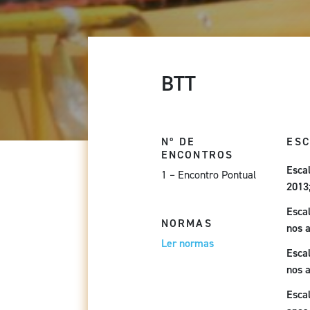
BTT
Nº DE
ES
ENCONTROS
Escal
1 – Encontro Pontual
2013
Escal
NORMAS
nos 
Ler normas
Escal
nos 
Escal