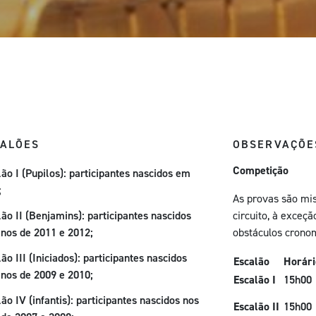
CALÕES
OBSERVAÇÕE
Competição
ão I (Pupilos): participantes nascidos em
;
As provas são mi
ão II (Benjamins): participantes nascidos
circuito, à exceç
anos de 2011 e 2012;
obstáculos crono
ão III (Iniciados): participantes nascidos
Escalão
Horári
anos de 2009 e 2010;
Escalão I
15h00
ão IV (infantis): participantes nascidos nos
Escalão II
15h00