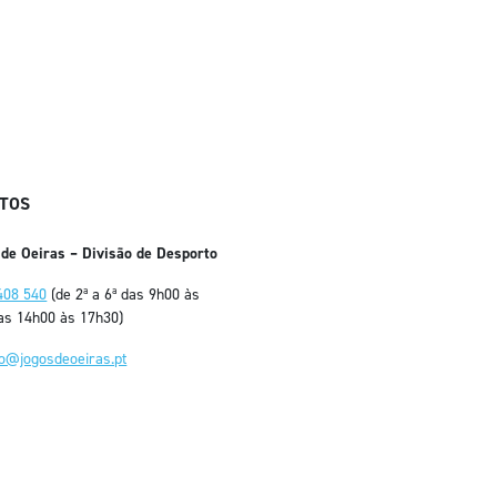
TOS
 de Oeiras – Divisão de Desporto
408 540
(de 2ª a 6ª das 9h00 às
as 14h00 às 17h30)
fo@jogosdeoeiras.pt