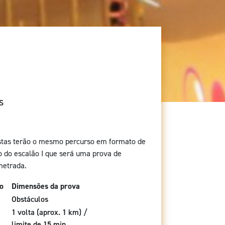
S
stas terão o mesmo percurso em formato de
ão do escalão I que será uma prova de
metrada.
o
Dimensões da prova
Obstáculos
1 volta (aprox. 1 km) /
limite de 15 min