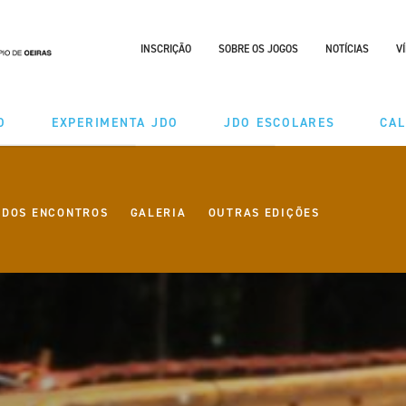
INSCRIÇÃO
SOBRE OS JOGOS
NOTÍCIAS
V
O
EXPERIMENTA JDO
JDO ESCOLARES
CA
DES
MODALIDADES
 DOS ENCONTROS
GALERIA
OUTRAS EDIÇÕES
ÃO TAÇA
CALENDÁRIO
RIO