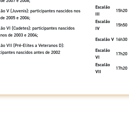
 de 2007 e 2008;
Escalão
15h20
ão V (Juvenis): participantes nascidos nos
III
 de 2005 e 2006;
Escalão
15h50
ão VI (Cadetes): participantes nascidos
IV
anos de 2003 e 2004;
Escalão V
16h30
ão VII (Pré-Elites a Veteranos D):
Escalão
icipantes nascidos antes de 2002
17h20
VI
Escalão
17h20
VII