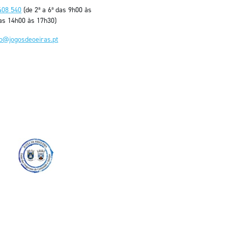
408 540
(de 2ª a 6ª das 9h00 às
as 14h00 às 17h30)
fo@jogosdeoeiras.pt