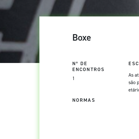
Boxe
Nº DE
ES
ENCONTROS
As a
1
são 
etári
NORMAS