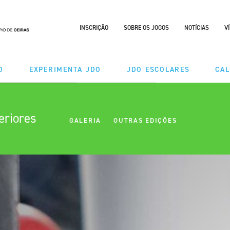
INSCRIÇÃO
SOBRE OS JOGOS
NOTÍCIAS
V
O
EXPERIMENTA JDO
JDO ESCOLARES
CA
DES
MODALIDADES
eriores
GALERIA
OUTRAS EDIÇÕES
ÃO TAÇA
CALENDÁRIO
RIO